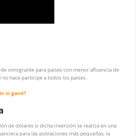
 de inmigrante para países con menor afluencia de
 no hace partícipe a todos los países.
er si gané?
a
n de dólares si dicha inversión se realiza en una
nanciera para las poblaciones más pequeñas; la