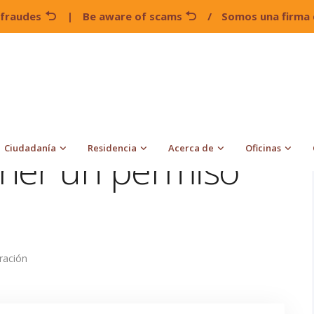
 fraudes
|
Be aware of scams
/
Somos una firma 
Maneras de obtener un permiso de residencia
Ciudadanía
Residencia
Acerca de
Oficinas
ner un permiso
ración