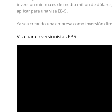
inversión mínima es de medio millón de dólares;
aplicar para una visa EB-5.
Ya sea creando una empresa como inversión direc
Visa para Inversionistas EB5