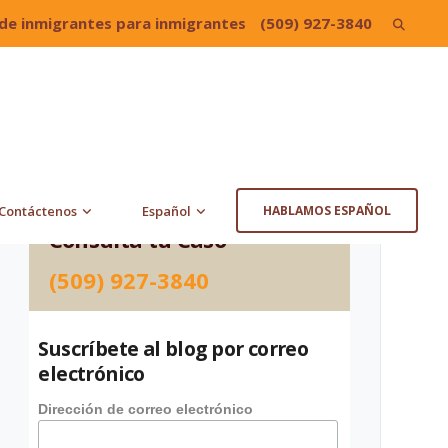
de inmigrantes para inmigrantes
(509) 927-3840
Search
for:
Contáctenos
Español
HABLAMOS ESPAÑOL
Consulta tu Caso
(509) 927-3840
Suscríbete al blog por correo
electrónico
Dirección de correo electrónico