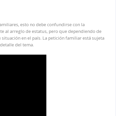
familiares, esto no debe confundirse con la
nte al arreglo de estatus, pero que dependiendo de
situación en el país. La petición familiar está sujeta
 detalle del tema.