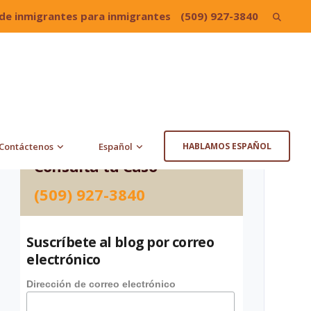
de inmigrantes para inmigrantes
(509) 927-3840
Search
for:
Contáctenos
Español
HABLAMOS ESPAÑOL
Consulta tu Caso
(509) 927-3840
Suscríbete al blog por correo
electrónico
Dirección de correo electrónico