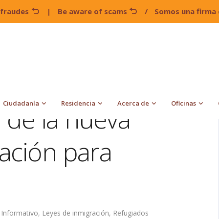
 fraudes
|
Be aware of scams
/
Somos una firma 
 en contra de la nueva política de inmigración para trabajadores
Ciudadanía
Residencia
Acerca de
Oficinas
 de la nueva
ración para
,
Informativo
,
Leyes de inmigración
,
Refugiados