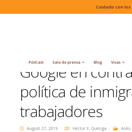
Cuidado con los
Quiroga Law Office, PLLC
Blog
Asilo
Google
Pódcast
Sala de prensa
Blog
Visas
Google en contra
política de inmig
trabajadores
August 27, 2019
Héctor E. Quiroga
Asilo