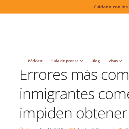
Cuidado con los
Quiroga Law Office, PLLC
Blog
Green Card
impiden obtener la green card
Pódcast
Sala de prensa
Blog
Visas
Errores más com
inmigrantes come
impiden obtener 