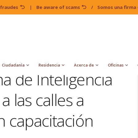
 fraudes
|
Be aware of scams
/
Somos una firma 
en programa de Inteligencia Artificial (IA) envía a las calles a
Ciudadanía
Residencia
Acerca de
Oficinas
a de Inteligencia
a a las calles a
n capacitación