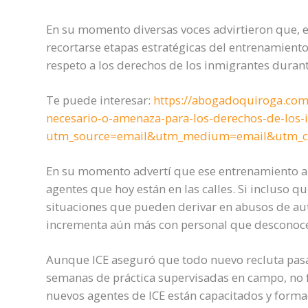
En su momento diversas voces advirtieron que, e
recortarse etapas estratégicas del entrenamiento,
respeto a los derechos de los inmigrantes durant
Te puede interesar:
https://abogadoquiroga.com/
necesario-o-amenaza-para-los-derechos-de-los-i
utm_source=email&utm_medium=email&utm_cam
En su momento advertí que ese entrenamiento alca
agentes que hoy están en las calles. Si incluso 
situaciones que pueden derivar en abusos de auto
incrementa aún más con personal que desconoce 
Aunque ICE aseguró que todo nuevo recluta pasar
semanas de práctica supervisadas en campo, no f
nuevos agentes de ICE están capacitados y form