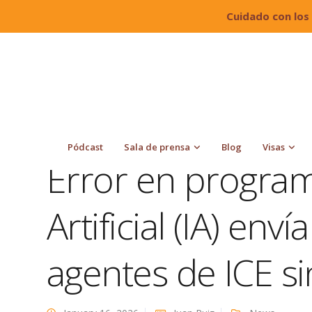
Cuidado con los
Quiroga Law Office, PLLC
Blog
News
Error 
agentes de ICE sin capacitación
Pódcast
Sala de prensa
Blog
Visas
Error en program
Artificial (IA) enví
agentes de ICE si