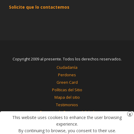
Solicite que lo contactemos
Copyright 2009 al presente. Todos los derechos reservados.
Ciudadanía
Perdones
Green Card
Políticas del Sitio
Mapa del sitio
Testimonios
Renuncia de Responsabilidad
This website uses cookies to enhance the user browsing
Contáctenos
experience.
By continuing to browse, you consent to their use.