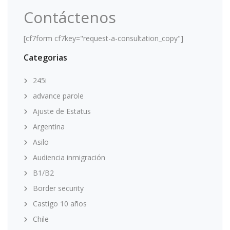
Contáctenos
[cf7form cf7key="request-a-consultation_copy"]
Categorias
245i
advance parole
Ajuste de Estatus
Argentina
Asilo
Audiencia inmigración
B1/B2
Border security
Castigo 10 años
Chile