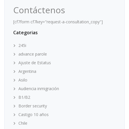
Contáctenos
[cf7form cf7key="request-a-consultation_copy"]
Categorias
245i
advance parole
Ajuste de Estatus
Argentina
Asilo
Audiencia inmigración
B1/B2
Border security
Castigo 10 años
Chile