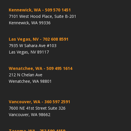
Kennewick, WA
- 509 570 1451
7101 West Hood Place, Suite B-201
Kennewick, WA 99336
Las Vegas, NV
- 702 608 8591
7935 W Sahara Ave #103
Las Vegas, NV 89117
Wenatchee, WA
- 509 495 1614
212 N Chelan Ave
Wenatchee, WA 98801
Vancouver, WA
- 360 597 2591
7600 NE 41st Street Suite 326
Vancouver, WA 98662
Tacoma, WA
- 253 590 4159