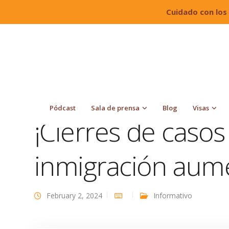
Cuidado con los
Quiroga Law Office, PLLC
Blog
Informativo
50%!
Pódcast
Sala de prensa
Blog
Visas
¡Cierres de casos
inmigración aum
February 2, 2024
Informativo