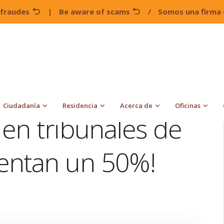
 fraudes
|
Be aware of scams
/
Somos una firma 
¡Cierres de casos en tribunales de inmigración aumentan un
Ciudadanía
Residencia
Acerca de
Oficinas
 en tribunales de
entan un 50%!