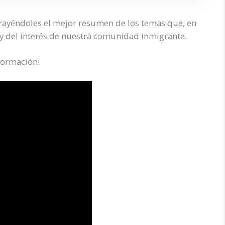
trayéndoles el mejor resumen de los temas que, en
 y del interés de nuestra comunidad inmigrante.
formación!