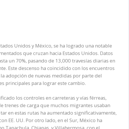
Estados Unidos y México, se ha logrado una notable
mentados que cruzan hacia Estados Unidos. Datos
asta un 70%, pasando de 13,000 travesías diarias en
te. Este descenso ha coincidido con los encuentros
y la adopción de nuevas medidas por parte del
s principales para lograr este cambio.
ficado los controles en carreteras y vías férreas,
a de trenes de carga que muchos migrantes usaban
litar en estas rutas ha aumentado significativamente,
con EE. UU. Por otro lado, en el Sur, México ha
 Tapachula, Chiapas, y Villahermosa, con el