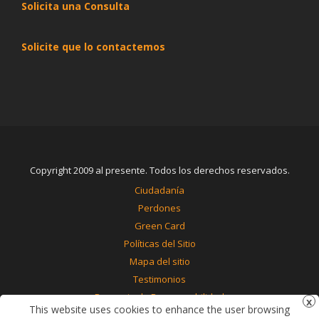
Solicita una Consulta
Solicite que lo contactemos
Copyright 2009 al presente. Todos los derechos reservados.
Ciudadanía
Perdones
Green Card
Políticas del Sitio
Mapa del sitio
Testimonios
Renuncia de Responsabilidad
This website uses cookies to enhance the user browsing
Contáctenos