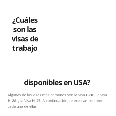
¿Cuáles
son las
visas de
trabajo
disponibles en USA?
Algunas de las visas más comunes son la Visa
H-1B
, la visa
H-2A
y la Visa
H-2B
. A continuación, te explicamos sobre
cada una de ellas.