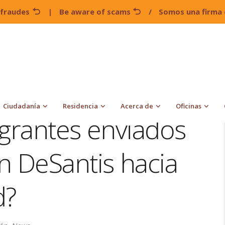
 fraudes
|
Be aware of scams
/
Somos una firma 
¿Visa U para inmigrantes enviados en vuelos por Ron DeSantis
Ciudadanía
Residencia
Acerca de
Oficinas
igrantes enviados
n DeSantis hacia
d?