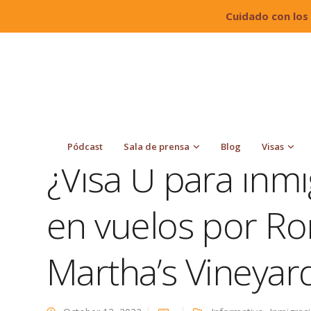
Cuidado con los
Quiroga Law Office, PLLC
Blog
Informativo
hacia Martha’s Vineyard?
Pódcast
Sala de prensa
Blog
Visas
¿Visa U para inm
en vuelos por Ro
Martha’s Vineyar