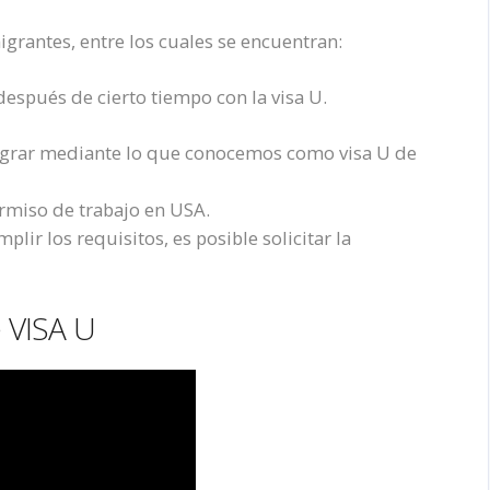
migrantes, entre los cuales se encuentran:
espués de cierto tiempo con la visa U.
migrar mediante lo que conocemos como visa U de
ermiso de trabajo en USA.
lir los requisitos, es posible solicitar la
 VISA U