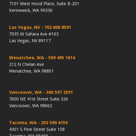
7101 West Hood Place, Suite B-201
Kennewick, WA 99336
Las Vegas, NV
- 702 608 8591
7935 W Sahara Ave #103
Las Vegas, NV 89117
Wenatchee, WA
- 509 495 1614
212 N Chelan Ave
Wenatchee, WA 98801
Vancouver, WA
- 360 597 2591
7600 NE 41st Street Suite 326
Vancouver, WA 98662
Tacoma, WA
- 253 590 4159
4301 S Pine Street Suite 158
Tacoma, WA 98409