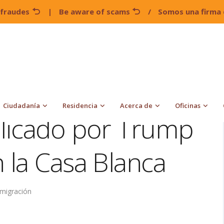
 fraudes
|
Be aware of scams
/
Somos una firma 
Vídeo racista publicado por Trump causa revuelto en la Casa
Ciudadanía
Residencia
Acerca de
Oficinas
blicado por Trump
 la Casa Blanca
nmigración