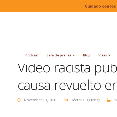
Cuidado con los
Quiroga Law Office, PLLC
Blog
Inmigración
Blanca
Pódcast
Sala de prensa
Blog
Visas
Vídeo racista pu
causa revuelto en
November 13, 2018
Héctor E. Quiroga
I