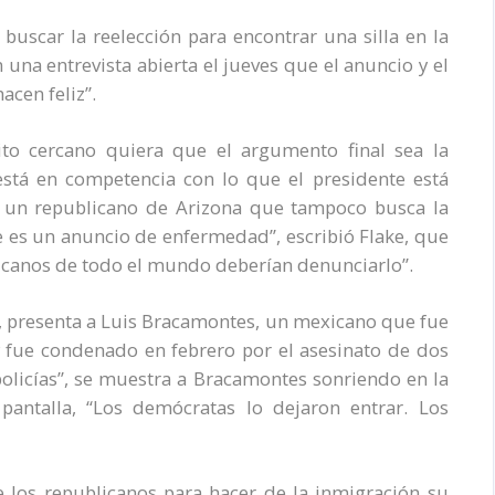
 buscar la reelección para encontrar una silla en la
 una entrevista abierta el jueves que el anuncio y el
cen feliz”.
to cercano quiera que el argumento final sea la
 está en competencia con lo que el presidente está
e, un republicano de Arizona que tampoco busca la
ste es un anuncio de enfermedad”, escribió Flake, que
licanos de todo el mundo deberían denunciarlo”.
 presenta a Luis Bracamontes, un mexicano que fue
 fue condenado en febrero por el asesinato de dos
policías”, se muestra a Bracamontes sonriendo en la
pantalla, “Los demócratas lo dejaron entrar. Los
 los republicanos para hacer de la inmigración su