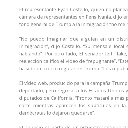
El representante Ryan Costello, quien no planea
cámara de representantes en Pensilvania, dijo en
tono general de Trump a la inmigración “no me ha
“No puedo imaginar que alguien en un distri
inmigración”, dijo Costello. “Su mensaje local
hablando”. Por otro lado, El senador Jeff Flak
reelección calificó el video de “repugnante”. “E
ha sido un crítico regular de Trump. “Los repub
El vídeo web, producido para la campaña Trump,
deportado, pero regresó a los Estados Unidos y
diputados de California. “Pronto mataré a más 
corte mientras aparecen los subtítulos en la 
demócratas lo dejaron quedarse”.
El anuncio es parte de un esfuerzo continuo de