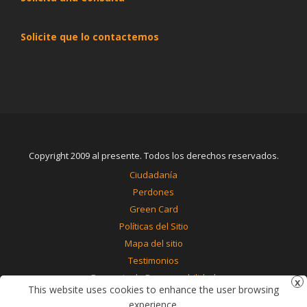
Solicite que lo contactemos
Copyright 2009 al presente. Todos los derechos reservados.
Ciudadanía
Perdones
Green Card
Políticas del Sitio
Mapa del sitio
Testimonios
Renuncia de Responsabilidad
This website uses cookies to enhance the user browsing
Contáctenos
experience.