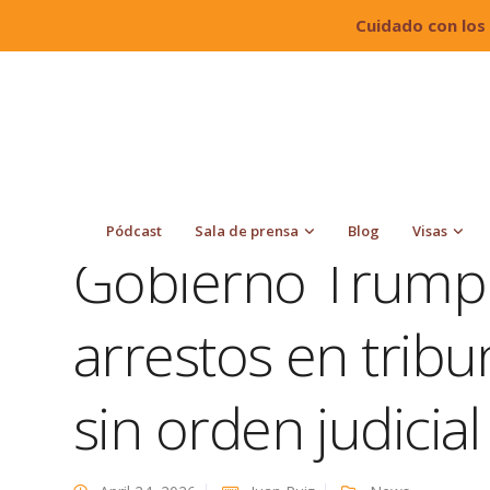
Cuidado con los
Quiroga Law Office, PLLC
Blog
News
Gobie
orden judicial a viviendas
Pódcast
Sala de prensa
Blog
Visas
Gobierno Trump 
arrestos en tribu
sin orden judicial