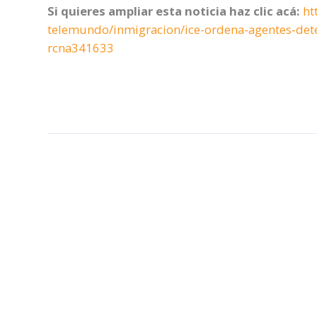
Si quieres ampliar esta noticia haz clic acá:
ht
telemundo/inmigracion/ice-ordena-agentes-deten
rcna341633