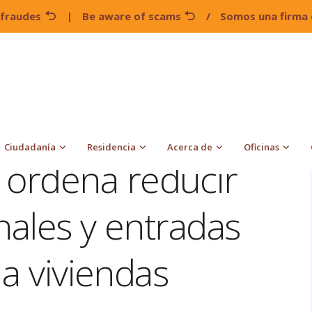
 fraudes
|
Be aware of scams
/
Somos una firma 
rno Trump ordena reducir arrestos en tribunales y entradas sin
Ciudadanía
Residencia
Acerca de
Oficinas
ordena reducir
nales y entradas
 a viviendas