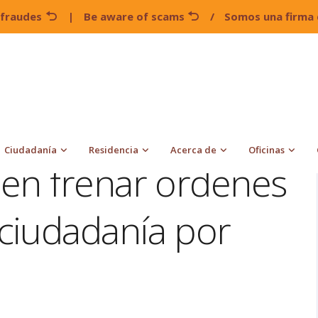
 fraudes
|
Be aware of scams
/
Somos una firma 
unales pueden frenar ordenes de Trump sobre ciudadanía por
Ciudadanía
Residencia
Acerca de
Oficinas
en frenar ordenes
ciudadanía por