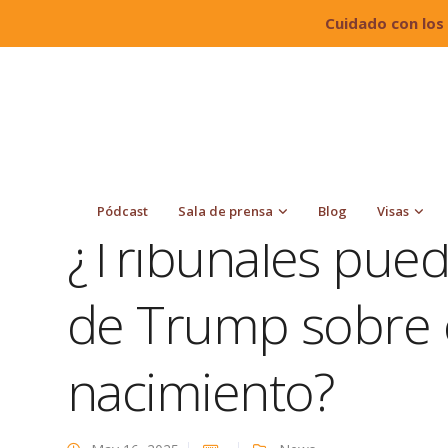
Cuidado con los
Quiroga Law Office, PLLC
Blog
News
¿Trib
nacimiento?
Pódcast
Sala de prensa
Blog
Visas
¿Tribunales pued
de Trump sobre 
nacimiento?