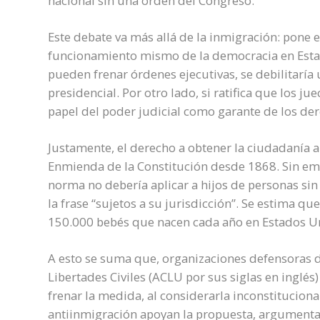
nacional sin una orden del Congreso.
Este debate va más allá de la inmigración: pone e
funcionamiento mismo de la democracia en Estado
pueden frenar órdenes ejecutivas, se debilitaría
presidencial. Por otro lado, si ratifica que los ju
papel del poder judicial como garante de los der
Justamente, el derecho a obtener la ciudadanía a
Enmienda de la Constitución desde 1868. Sin em
norma no debería aplicar a hijos de personas sin
la frase “sujetos a su jurisdicción”. Se estima qu
150.000 bebés que nacen cada año en Estados U
A esto se suma que, organizaciones defensoras 
Libertades Civiles (ACLU por sus siglas en inglé
frenar la medida, al considerarla inconstituciona
antiinmigración apoyan la propuesta, argumenta