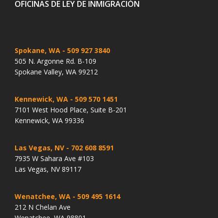
OFICINAS DE LEY DE INMIGRACIÓN
Spokane, WA
- 509 927 3840
505 N. Argonne Rd. B-109
Spokane Valley, WA 99212
Kennewick, WA
- 509 570 1451
7101 West Hood Place, Suite B-201
Kennewick, WA 99336
Las Vegas, NV
- 702 608 8591
7935 W Sahara Ave #103
Las Vegas, NV 89117
Wenatchee, WA
- 509 495 1614
212 N Chelan Ave
Wenatchee, WA 98801