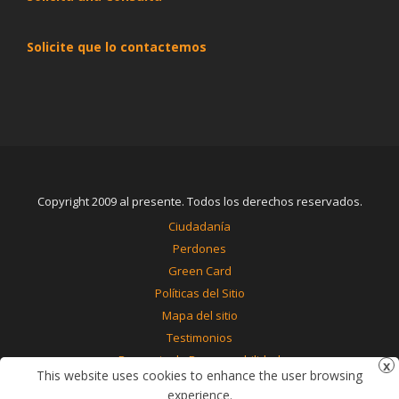
Solicite que lo contactemos
Copyright 2009 al presente. Todos los derechos reservados.
Ciudadanía
Perdones
Green Card
Políticas del Sitio
Mapa del sitio
Testimonios
Renuncia de Responsabilidad
This website uses cookies to enhance the user browsing
Contáctenos
experience.