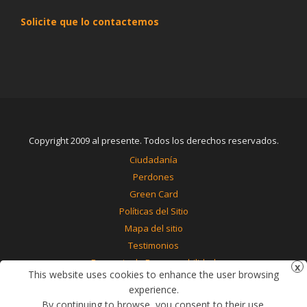
Solicite que lo contactemos
Copyright 2009 al presente. Todos los derechos reservados.
Ciudadanía
Perdones
Green Card
Políticas del Sitio
Mapa del sitio
Testimonios
Renuncia de Responsabilidad
This website uses cookies to enhance the user browsing
Contáctenos
experience.
By continuing to browse, you consent to their use.