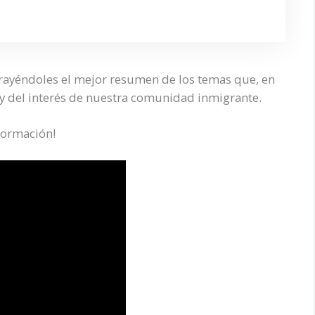
trayéndoles el mejor resumen de los temas que, en
 y del interés de nuestra comunidad inmigrante.
formación!