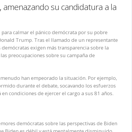
e, amenazando su candidatura a la
e para calmar el pánico demócrata por su pobre
Donald Trump. Tras el llamado de un representante
es demócratas exigen más transparencia sobre la
n las preocupaciones sobre su campaña de
a menudo han empeorado la situación. Por ejemplo,
rmido durante el debate, socavando los esfuerzos
 en condiciones de ejercer el cargo a sus 81 años.
temores demócratas sobre las perspectivas de Biden
ue Biden es débil y está mentalmente disminuido.