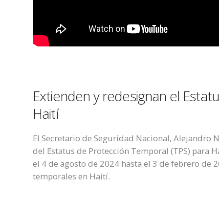
Extienden y
redesignan
el Estat
Haití
El Secretario de Seguridad Nacional, Alejandro N
del Estatus de Protección Temporal (TPS) para H
el 4 de agosto de 2024 hasta el 3 de febrero de 
temporales en Haití.