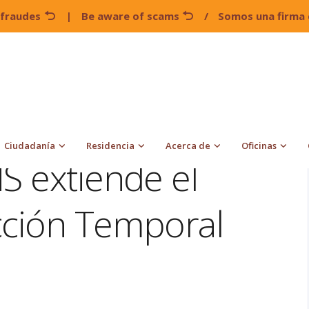
 fraudes
|
Be aware of scams
/
Somos una firma 
Secretario del DHS extiende el Estatus de Protección Temporal
Ciudadanía
Residencia
Acerca de
Oficinas
S extiende el
cción Temporal