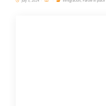
July 5, 2024
Inmigración
,
Parole in place