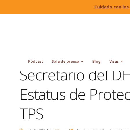
Cuidado con los
Quiroga Law Office, PLLC
Blog
Inmigración
TPS
Pódcast
Sala de prensa
Blog
Visas
Secretario del DH
Estatus de Prote
TPS