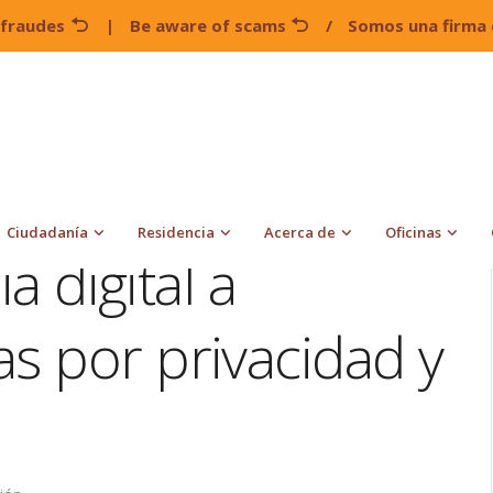
 fraudes
|
Be aware of scams
/
Somos una firma 
Se triplica vigilancia digital a migrantes: alarmas por privacidad y
Ciudadanía
Residencia
Acerca de
Oficinas
ia digital a
s por privacidad y