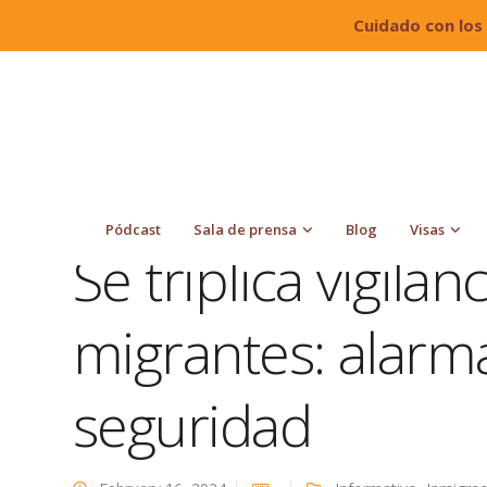
Cuidado con los
Quiroga Law Office, PLLC
Blog
Informativo
seguridad
Pódcast
Sala de prensa
Blog
Visas
Se triplica vigilanc
migrantes: alarma
seguridad