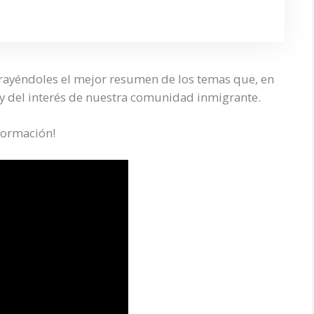
trayéndoles el mejor resumen de los temas que, en
 y del interés de nuestra comunidad inmigrante.
formación!