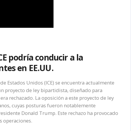
CE podría conducir a la
ntes en EE.UU.
 de Estados Unidos (ICE) se encuentra actualmente
un proyecto de ley bipartidista, diseñado para
uera rechazado. La oposición a este proyecto de ley
canos, cuyas posturas fueron notablemente
xpresidente Donald Trump. Este rechazo ha provocado
s operaciones.