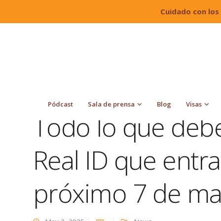
Cuidado con los
Quiroga Law Office, PLLC
Blog
News
Todo 
próximo 7 de mayo
Pódcast
Sala de prensa
Blog
Visas
Todo lo que debe
Real ID que entra
próximo 7 de m