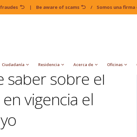
 fraudes
|
Be aware of scams
/
Somos una firma 
lo que debe saber sobre el Real ID que entra en vigencia el
Ciudadanía
Residencia
Acerca de
Oficinas
 saber sobre el
 en vigencia el
ayo