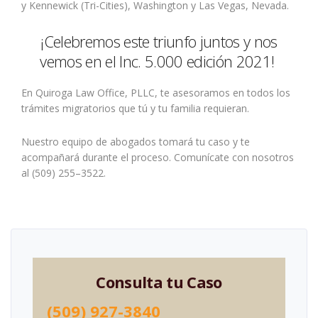
y
Kennewick
(Tri-
Cities
)
,
Washington y Las Vegas, Nevada.
¡Celebremos este triunfo juntos y nos
vemos en el Inc. 5.000 edición 2021!
En Quiroga Law Office, PLLC,
te asesoramos en todos
los
trámites migratorios que
tú
y
t
u familia requier
a
n.
N
uestro equipo de abogados tomará
t
u caso y
t
e
acompañará durante el proceso.
C
omuní
cate
con nosotros
al (509)
255
–
3522
.
Consulta tu Caso
(509) 927-3840