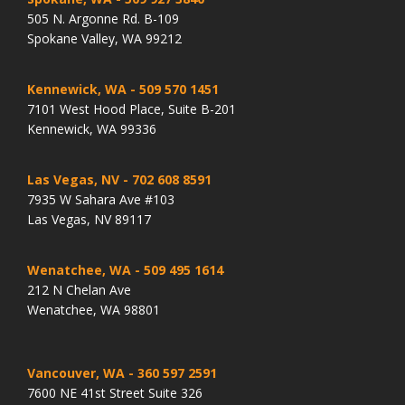
505 N. Argonne Rd. B-109
Spokane Valley, WA 99212
Kennewick, WA
- 509 570 1451
7101 West Hood Place, Suite B-201
Kennewick, WA 99336
Las Vegas, NV
- 702 608 8591
7935 W Sahara Ave #103
Las Vegas, NV 89117
Wenatchee, WA
- 509 495 1614
212 N Chelan Ave
Wenatchee, WA 98801
Vancouver, WA
- 360 597 2591
7600 NE 41st Street Suite 326