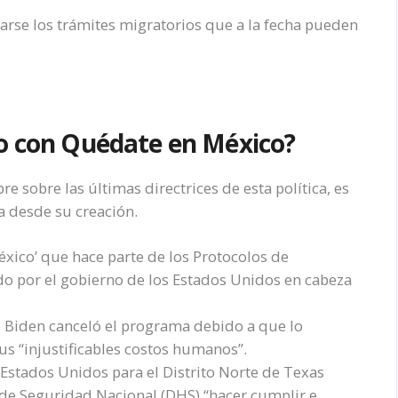
arse los trámites migratorios que a la fecha pueden
do con Quédate en México?
 sobre las últimas directrices de esta política, es
a desde su creación.
xico’ que hace parte de los Protocolos de
do por el gobierno de los Estados Unidos en cabeza
e Biden canceló el programa debido a que lo
us “injustificables costos humanos”.
 Estados Unidos para el Distrito Norte de Texas
de Seguridad Nacional (DHS) “hacer cumplir e