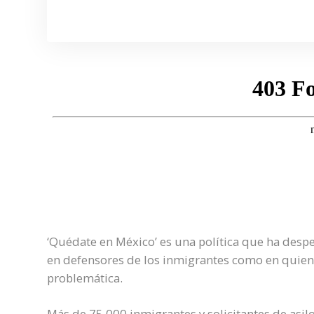
‘Quédate en México’ es una política que ha despe
en defensores de los inmigrantes como en quie
problemática.
Más de 75.000 inmigrantes y solicitantes de asil