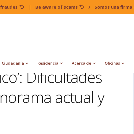
 fraudes
|
Be aware of scams
/
Somos una firma 
‘Quédate en México’: Dificultades del programa, panorama
Ciudadanía
Residencia
Acerca de
Oficinas
o’: Dificultades
norama actual y