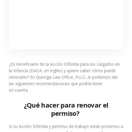
¿E
s
beneficiario de
la Acción Diferida para los Llegados en
la Infancia (DACA, en inglés)
y quiere saber cómo puede
renovarlo?
En Quiroga
Law
Office, PLLC, le podemos dar
las siguientes recomendaciones que podría tener
e
n
cuenta.
¿Qué hacer para renovar el
permiso?
Si su Acción Diferida y permiso de trabajo está
n
p
róximos
a