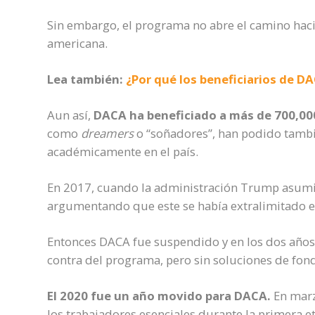
Sin embargo, el programa no
abre el camino hac
americana.
Lea también:
¿Por qué los beneficiarios de D
Aun así,
DACA ha beneficiado a más de 700,00
como
dreamers
o “soñadores”
,
han podido tambié
académicamente en el país.
En 2017,
c
uando la administración Trump asumi
argumentando que
este se había extralimitado 
Entonces DACA fue suspendido y
en
los dos año
contra del programa,
pero
sin soluciones de fon
El 2020 fue un año movido para DACA
.
En marz
los trabajadores esenciales durante la primera e