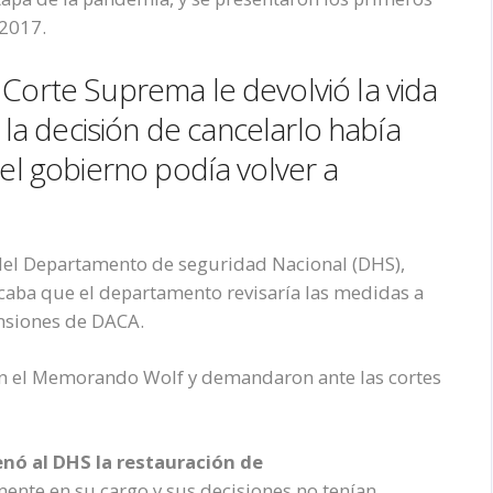
 2017.
La Corte Suprema
le devolvió la vida
l
a decisión de cancelar
lo
había
 el gobierno podía volver a
del
Departamento de seguridad Nacional
(DHS)
,
ba que el departamento revisaría las medidas a
ensiones de DACA.
on
el Memorando Wolf
y demandaron ante las cortes
enó a
l
DHS
la restauración de
mente en su cargo y sus decisiones no tenían