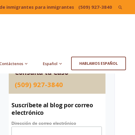
de inmigrantes para inmigrantes
(509) 927-3840
Search
for:
Contáctenos
Español
HABLAMOS ESPAÑOL
Consulta tu Caso
(509) 927-3840
Suscríbete al blog por correo
electrónico
Dirección de correo electrónico