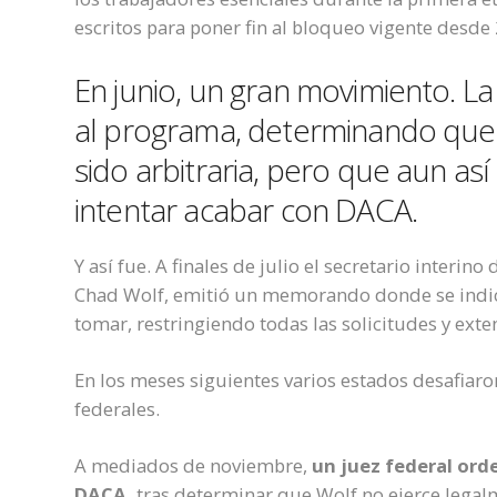
escritos para
poner fin al bloqueo vigente desde
En junio, un gran movimiento. 
al programa, determinando que 
sido arbitraria
, pero que aun así
intentar acabar con DACA.
Y así fue.
A finales de julio
el secretario interi
n
o 
Chad Wolf,
emitió un memorando donde se indica
tomar, restringiendo todas las solicitudes y ext
En los meses siguientes varios estados desafiar
federales.
A
mediados de
noviembre,
un juez federal
ord
DACA
,
tras
determin
ar
que Wolf no
ejerce legal