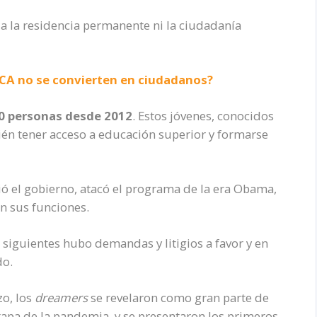
ia la residencia permanente ni la ciudadanía
ACA no se convierten en ciudadanos?
0 personas desde 2012
.
Estos jóvenes, conocidos
n tener acceso a educación superior
y formarse
ó el gobierno,
atacó el programa de la era Obama,
en sus funciones.
s siguientes
hubo demandas y litigios a favor y en
do.
o, los
dreamers
se
revelaron como gran parte de
tapa de la pandemia, y se presentaron los primeros