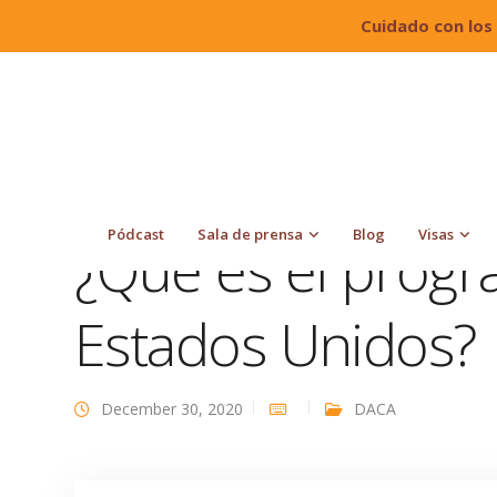
Cuidado con los
Quiroga Law Office, PLLC
Blog
Inmigración
Pódcast
Sala de prensa
Blog
Visas
¿Qué es el prog
Estados Unidos?
December 30, 2020
DACA