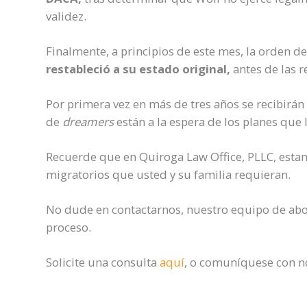
validez.
Finalmente, a principios de este mes, la orden del
restableció a su estado original,
antes de las r
Por primera vez
en más de tres años
se recibirán
de
dreamers
están a la espera de lo
s planes
que 
Recuerde que e
n Quiroga Law Office, PLLC, esta
migratorios que usted y su familia requieran.
No dude en contactarnos, nuestro equipo de abo
proceso.
Solicite una consulta
aquí
, o comuníquese con no