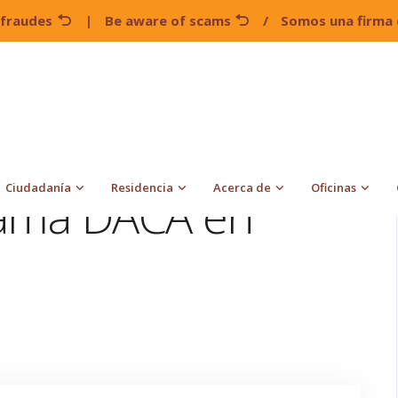
 fraudes
|
Be aware of scams
/
Somos una firma 
DACA
¿Qué es el programa DACA en Estados Unidos?
Ciudadanía
Residencia
Acerca de
Oficinas
rama DACA en