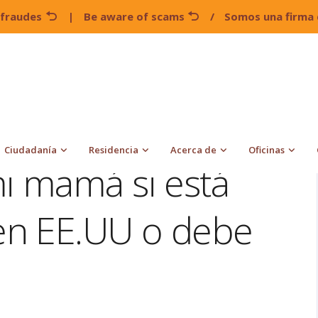
 fraudes
|
Be aware of scams
/
Somos una firma 
¿Puedo pedir a mi mamá si está indocumentada en EE.UU o
Ciudadanía
Residencia
Acerca de
Oficinas
i mamá si está
en EE.UU o debe