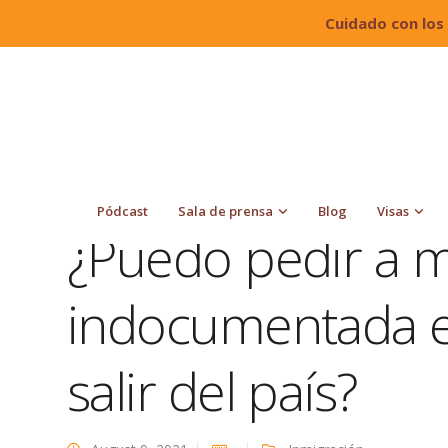
Cuidado con los
Quiroga Law Office, PLLC
Blog
Inmigración
debe salir del país?
Pódcast
Sala de prensa
Blog
Visas
¿Puedo pedir a m
indocumentada 
salir del país?