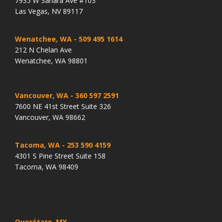
7935 W Sahara Ave #103
Las Vegas, NV 89117
Wenatchee, WA
- 509 495 1614
212 N Chelan Ave
Wenatchee, WA 98801
Vancouver, WA
- 360 597 2591
7600 NE 41st Street Suite 326
Vancouver, WA 98662
Tacoma, WA
- 253 590 4159
4301 S Pine Street Suite 158
Tacoma, WA 98409
Querétaro, MX