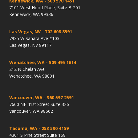
Kennewick, WA
- 509 570 1451
7101 West Hood Place, Suite B-201
Kennewick, WA 99336
Las Vegas, NV
- 702 608 8591
7935 W Sahara Ave #103
Las Vegas, NV 89117
Wenatchee, WA
- 509 495 1614
212 N Chelan Ave
Wenatchee, WA 98801
Vancouver, WA
- 360 597 2591
7600 NE 41st Street Suite 326
Vancouver, WA 98662
Tacoma, WA
- 253 590 4159
4301 S Pine Street Suite 158