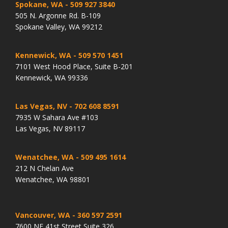
Spokane, WA
- 509 927 3840
505 N. Argonne Rd. B-109
Spokane Valley, WA 99212
Kennewick, WA
- 509 570 1451
7101 West Hood Place, Suite B-201
Kennewick, WA 99336
Las Vegas, NV
- 702 608 8591
7935 W Sahara Ave #103
Las Vegas, NV 89117
Wenatchee, WA
- 509 495 1614
212 N Chelan Ave
Wenatchee, WA 98801
Vancouver, WA
- 360 597 2591
7600 NE 41st Street Suite 326