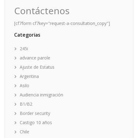
Contáctenos
[cf7form cf7key="request-a-consultation_copy"]
Categorias
245i
advance parole
Ajuste de Estatus
Argentina
Asilo
Audiencia inmigración
B1/B2
Border security
Castigo 10 años
Chile