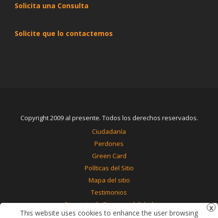
Solicita una Consulta
Solicite que lo contactemos
Copyright 2009 al presente. Todos los derechos reservados.
Ciudadanía
Perdones
Green Card
Políticas del Sitio
Mapa del sitio
Testimonios
Renuncia de Responsabilidad
This website uses cookies to enhance the user browsing
Contáctenos