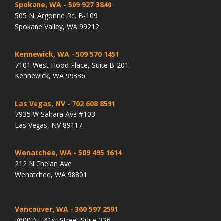
Spokane, WA
- 509 927 3840
505 N. Argonne Rd. B-109
Spokane Valley, WA 99212
Kennewick, WA
- 509 570 1451
7101 West Hood Place, Suite B-201
Kennewick, WA 99336
Las Vegas, NV
- 702 608 8591
7935 W Sahara Ave #103
Las Vegas, NV 89117
Wenatchee, WA
- 509 495 1614
212 N Chelan Ave
Wenatchee, WA 98801
Vancouver, WA
- 360 597 2591
7600 NE 41st Street Suite 326