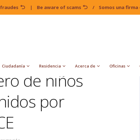
 fraudes
|
Be aware of scams
/
Somos una firma 
Asciende el número de niños inmigrantes detenidos por
Ciudadanía
Residencia
Acerca de
Oficinas
ero de niños
nidos por
CE