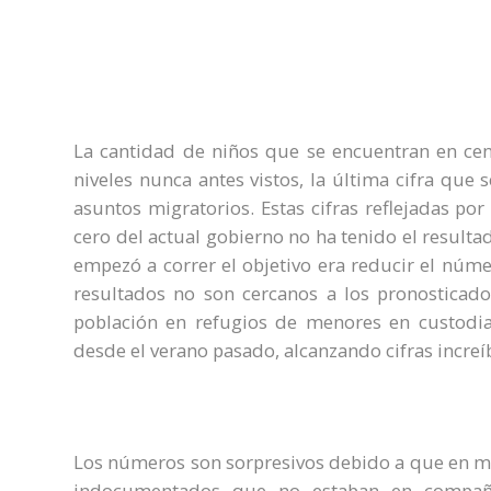
La cantidad de niños que se encuentran en cen
niveles nunca antes vistos, la última cifra qu
asuntos migratorios. Estas cifras reflejadas por
cero del actual gobierno no ha tenido el result
empezó a correr el objetivo era reducir el núm
resultados no son cercanos a los pronosticado
población en refugios de menores en custodi
desde el verano pasado, alcanzando cifras increí
Los números son sorpresivos debido a que en ma
indocumentados que no estaban en compañí