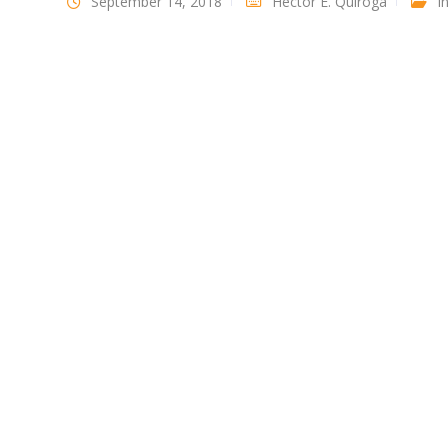
September 14, 2018
Héctor E. Quiroga
I