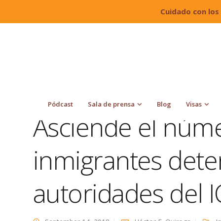
Cuidado con los
Quiroga Law Office, PLLC
Blog
Inmigración
autoridades del ICE
Pódcast
Sala de prensa
Blog
Visas
Asciende el núm
inmigrantes dete
autoridades del I