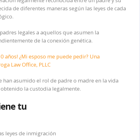
 relación legalmente reconocida entre un padre y su
lecida de diferentes maneras según las leyes de cada
ógico.
padres legales a aquellos que asumen la
endientemente de la conexión genética.
10 años! ¿Mi esposo me puede pedir? Una
roga Law Office, PLLC
e han asumido el rol de padre o madre en la vida
 obtenido la custodia legalmente.
iene tu
as leyes de inmigración