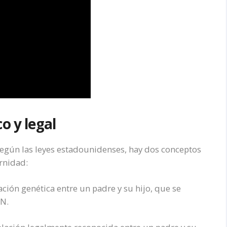
o y legal
egún las leyes estadounidenses, hay dos conceptos
rnidad:
lación genética entre un padre y su hijo, que se
DN.