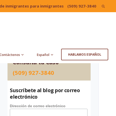
de inmigrantes para inmigrantes
(509) 927-3840
Search
for:
Contáctenos
Español
HABLAMOS ESPAÑOL
Consulta tu Caso
(509) 927-3840
Suscríbete al blog por correo
electrónico
Dirección de correo electrónico