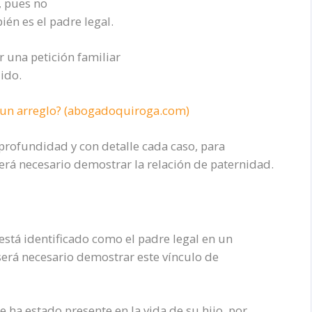
, pues no
én es el padre legal.
r una petición familiar
ido.
r un arreglo? (abogadoquiroga.com)
profundidad y con detalle cada caso, para
rá necesario demostrar la relación de paternidad.
está identificado como el padre legal en un
erá necesario demostrar este vínculo de
 ha estado presente en la vida de su hijo, por