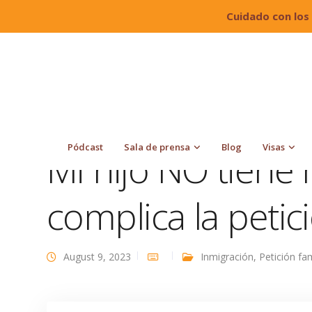
Cuidado con los
Quiroga Law Office, PLLC
Blog
Inmigración
Pódcast
Sala de prensa
Blog
Visas
Mi hijo NO tiene 
complica la petic
August 9, 2023
Inmigración
,
Petición fam