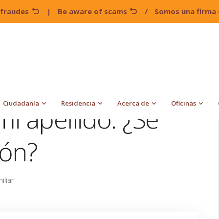
 fraudes
|
Be aware of scams
/
Somos una firma 
Mi hijo NO tiene mi apellido. ¿Se complica la petición?
Ciudadanía
Residencia
Acerca de
Oficinas
mi apellido. ¿Se
ión?
iliar