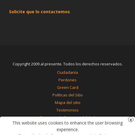
Solicite que lo contactemos
Copyright 2009 al presente. Todos los derechos reservados.
Ciudadanía
Perdones
Green Card
Políticas del Sitio
Mapa del sitio
Testimonios
Renuncia de Responsabilidad
This website uses cookies to enhance the user browsing
Contáctenos
experience.