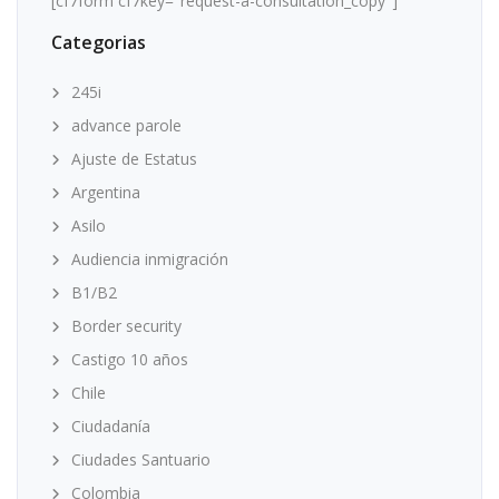
[cf7form cf7key="request-a-consultation_copy"]
Categorias
245i
advance parole
Ajuste de Estatus
Argentina
Asilo
Audiencia inmigración
B1/B2
Border security
Castigo 10 años
Chile
Ciudadanía
Ciudades Santuario
Colombia