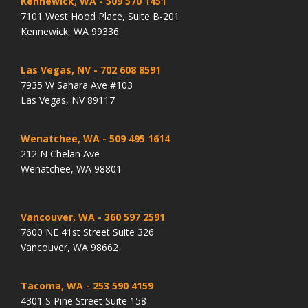
Kennewick, WA
- 509 570 1451
7101 West Hood Place, Suite B-201
Kennewick, WA 99336
Las Vegas, NV
- 702 608 8591
7935 W Sahara Ave #103
Las Vegas, NV 89117
Wenatchee, WA
- 509 495 1614
212 N Chelan Ave
Wenatchee, WA 98801
Vancouver, WA
- 360 597 2591
7600 NE 41st Street Suite 326
Vancouver, WA 98662
Tacoma, WA
- 253 590 4159
4301 S Pine Street Suite 158