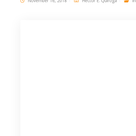
November 16, 2018
Héctor E. Quiroga
I