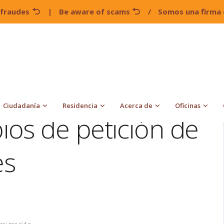
 fraudes
|
Be aware of scams
/
Somos una firma 
Los nuevos cambios de petición de asilo e inmigrantes
Ciudadanía
Residencia
Acerca de
Oficinas
os de petición de
es