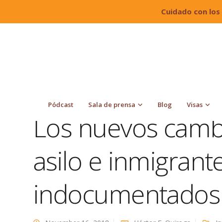
Cuidado con los
Quiroga Law Office, PLLC
Blog
Inmigración
indocumentados
Pódcast
Sala de prensa
Blog
Visas
Los nuevos cambi
asilo e inmigrant
indocumentados