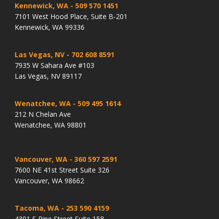
Kennewick, WA
- 509 570 1451
7101 West Hood Place, Suite B-201
Kennewick, WA 99336
Las Vegas, NV
- 702 608 8591
7935 W Sahara Ave #103
Las Vegas, NV 89117
Wenatchee, WA
- 509 495 1614
212 N Chelan Ave
Wenatchee, WA 98801
Vancouver, WA
- 360 597 2591
7600 NE 41st Street Suite 326
Vancouver, WA 98662
Tacoma, WA
- 253 590 4159
4301 S Pine Street Suite 158