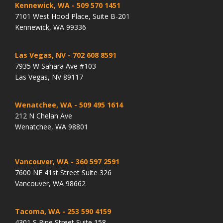
Kennewick, WA
- 509 570 1451
7101 West Hood Place, Suite B-201
Kennewick, WA 99336
Las Vegas, NV
- 702 608 8591
7935 W Sahara Ave #103
Las Vegas, NV 89117
Wenatchee, WA
- 509 495 1614
212 N Chelan Ave
Wenatchee, WA 98801
Vancouver, WA
- 360 597 2591
7600 NE 41st Street Suite 326
Vancouver, WA 98662
Tacoma, WA
- 253 590 4159
4301 S Pine Street Suite 158