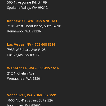
505 N. Argonne Rd. B-109
Spokane Valley, WA 99212
Kennewick, WA
- 509 570 1451
7101 West Hood Place, Suite B-201
Kennewick, WA 99336
Las Vegas, NV
- 702 608 8591
7935 W Sahara Ave #103
Las Vegas, NV 89117
Wenatchee, WA
- 509 495 1614
212 N Chelan Ave
Wenatchee, WA 98801
Vancouver, WA
- 360 597 2591
7600 NE 41st Street Suite 326
Vancouver, WA 98662