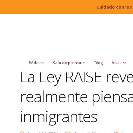
Cuidado con los
Quiroga Law Office, PLLC
Blog
Inmigración
inmigrantes
Pódcast
Sala de prensa
Blog
Visas
La Ley RAISE rev
realmente piensa
inmigrantes