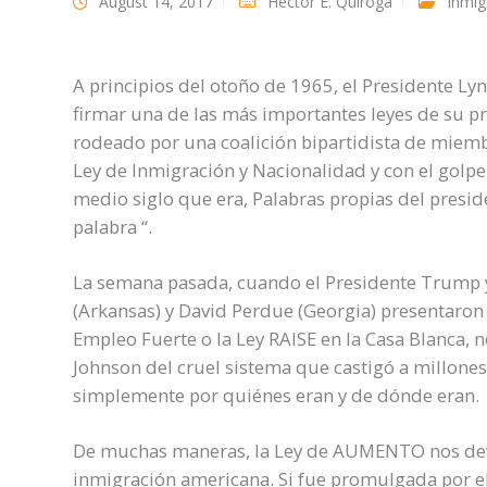
August 14, 2017
Héctor E. Quiroga
Inmig
A principios del otoño de 1965, el Presidente Lyn
firmar una de las más importantes leyes de su pre
rodeado por una coalición bipartidista de miemb
Ley de Inmigración y Nacionalidad y con el golp
medio siglo que era, Palabras propias del preside
palabra “.
La semana pasada, cuando el Presidente Trump 
(Arkansas) y David Perdue (Georgia) presentaron
Empleo Fuerte o la Ley RAISE en la Casa Blanca, 
Johnson del cruel sistema que castigó a millone
simplemente por quiénes eran y de dónde eran.
De muchas maneras, la Ley de AUMENTO nos devue
inmigración americana. Si fue promulgada por el 