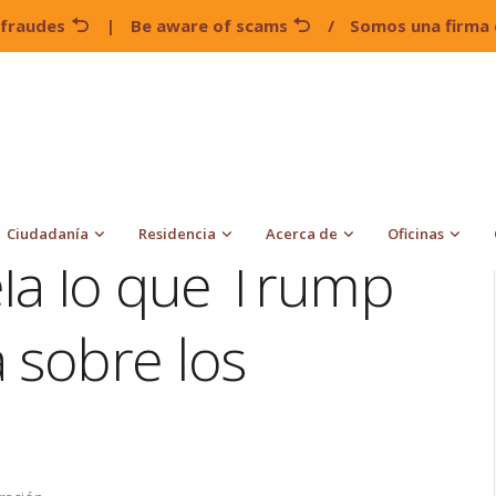
 fraudes
|
Be aware of scams
/
Somos una firma 
La Ley RAISE revela lo que Trump realmente piensa sobre los
Ciudadanía
Residencia
Acerca de
Oficinas
ela lo que Trump
 sobre los