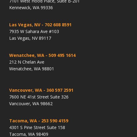
7101 West Hood Place, Suite B-201
Kennewick, WA 99336
Las Vegas, NV
- 702 608 8591
7935 W Sahara Ave #103
Las Vegas, NV 89117
Wenatchee, WA
- 509 495 1614
212 N Chelan Ave
Wenatchee, WA 98801
Vancouver, WA
- 360 597 2591
7600 NE 41st Street Suite 326
Vancouver, WA 98662
Tacoma, WA
- 253 590 4159
4301 S Pine Street Suite 158
Tacoma, WA 98409