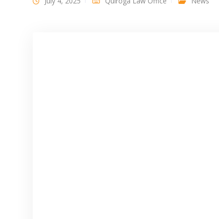
July 4, 2025
Quiroga Law Office
News