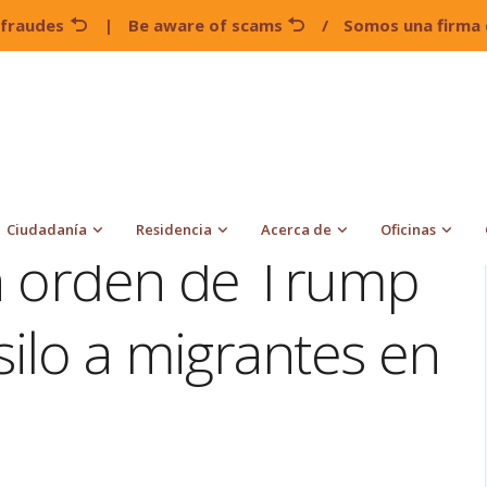
 fraudes
|
Be aware of scams
/
Somos una firma 
federal frena orden de Trump que prohibía el asilo a migrantes
Ciudadanía
Residencia
Acerca de
Oficinas
na orden de Trump
silo a migrantes en