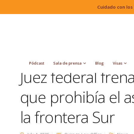
Cuidado con los
Quiroga Law Office, PLLC
Blog
News
Juez 
en la frontera Sur
Pódcast
Sala de prensa
Blog
Visas
Juez federal fre
que prohibía el a
la frontera Sur