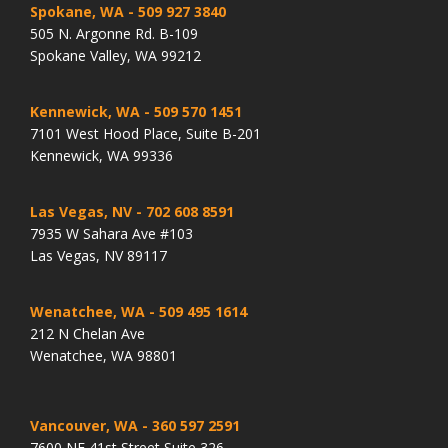
Spokane, WA
- 509 927 3840
505 N. Argonne Rd. B-109
Spokane Valley, WA 99212
Kennewick, WA
- 509 570 1451
7101 West Hood Place, Suite B-201
Kennewick, WA 99336
Las Vegas, NV
- 702 608 8591
7935 W Sahara Ave #103
Las Vegas, NV 89117
Wenatchee, WA
- 509 495 1614
212 N Chelan Ave
Wenatchee, WA 98801
Vancouver, WA
- 360 597 2591
7600 NE 41st Street Suite 326