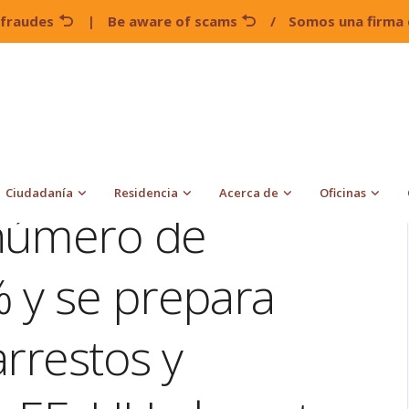
 fraudes
|
Be aware of scams
/
Somos una firma 
umenta su número de agentes en 120 % y se prepara para
026
Ciudadanía
Residencia
Acerca de
Oficinas
número de
 y se prepara
arrestos y