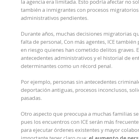
la agencia era limitada. Esto podría afectar no s
también a inmigrantes con procesos migratorios
administrativos pendientes.
Durante años, muchas decisiones migratorias q
falta de personal, Con más agentes, ICE también 
en riesgo quienes han cometido delitos graves. En 
antecedentes administrativos y el historial de en
determinantes como un récord penal.
Por ejemplo, personas sin antecedentes criminal
deportación antiguas, procesos inconclusos, sol
pasadas.
Otro aspecto que preocupa a muchas familias se 
pues los encuentros con ICE serán más frecuente
para ejecutar órdenes existentes y mayor colabora
importante tener claro que:
el aumento de pers