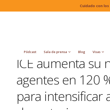
Cuidado con los
Quiroga Law Office, PLLC
Blog
News
ICE a
intensificar arrestos y deportaciones en EE. UU. durante 2
Pódcast
Sala de prensa
Blog
Visas
ICE aumenta su 
agentes en 120 %
para intensificar 