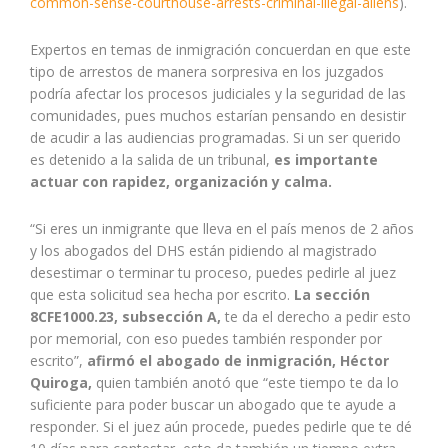
common-sense-courthouse-arrests-criminal-illegal-aliens
).
Expertos en temas de inmigración concuerdan en que este
tipo de arrestos de manera sorpresiva en los juzgados
podría afectar los procesos judiciales y la seguridad de las
comunidades, pues muchos estarían pensando en desistir
de acudir a las audiencias programadas. Si un ser querido
es detenido a la salida de un tribunal,
es importante
actuar con rapidez, organización y calma.
“Si eres un inmigrante que lleva en el país menos de 2 años
y los abogados del DHS están pidiendo al magistrado
desestimar o terminar tu proceso, puedes pedirle al juez
que esta solicitud sea hecha por escrito.
La sección
8CFE1000.23, subsección A,
te da el derecho a pedir esto
por memorial, con eso puedes también responder por
escrito”,
afirmó el abogado de inmigración, Héctor
Quiroga,
quien también anotó que “este tiempo te da lo
suficiente para poder buscar un abogado que te ayude a
responder. Si el juez aún procede, puedes pedirle que te dé