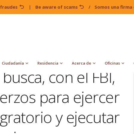
 fraudes
|
Be aware of scams
/
Somos una firma 
rno Trump busca, con el FBI, incrementar esfuerzos para
s masivas
Ciudadanía
Residencia
Acerca de
Oficinas
usca, con el FBI,
erzos para ejercer
ratorio y ejecutar