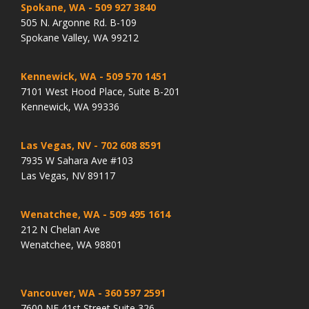
Spokane, WA
- 509 927 3840
505 N. Argonne Rd. B-109
Spokane Valley, WA 99212
Kennewick, WA
- 509 570 1451
7101 West Hood Place, Suite B-201
Kennewick, WA 99336
Las Vegas, NV
- 702 608 8591
7935 W Sahara Ave #103
Las Vegas, NV 89117
Wenatchee, WA
- 509 495 1614
212 N Chelan Ave
Wenatchee, WA 98801
Vancouver, WA
- 360 597 2591
7600 NE 41st Street Suite 326