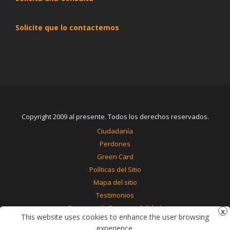
Solicite que lo contactemos
Copyright 2009 al presente. Todos los derechos reservados.
Ciudadanía
Perdones
Green Card
Políticas del Sitio
Mapa del sitio
Testimonios
Renuncia de Responsabilidad
This website uses cookies to enhance the user browsing
Contáctenos
experience.