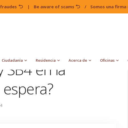
 fraudes
|
Be aware of scams
/
Somos una firma 
El futuro de la Ley SB4 en la frontera: ¿Qué se espera?
Ciudadanía
Residencia
Acerca de
Oficinas
y SB4 en la
e espera?
B4