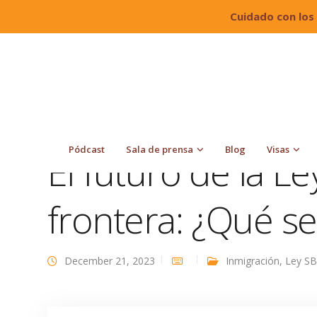
Cuidado con los
Quiroga Law Office, PLLC
Blog
Inmigración
Pódcast
Sala de prensa
Blog
Visas
El futuro de la Le
frontera: ¿Qué s
December 21, 2023
Inmigración
,
Ley S