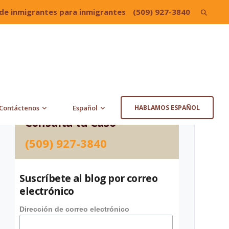
de inmigrantes para inmigrantes
(509) 927-3840
Search
for:
Contáctenos
Español
HABLAMOS ESPAÑOL
Consulta tu Caso
(509) 927-3840
Suscríbete al blog por correo
electrónico
Dirección de correo electrónico